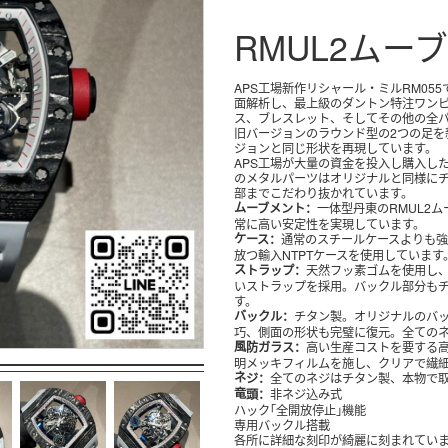
RMUL2ムー
APS工場新作リシャール・ミルRM055です。本物のムーブメントを細かい所まで全
面解析し、最上級のダントン特注ワンピ
ス、ブレスレット、そしてその他の全
旧バージョンのラウンド型の2つの足を新たにハート型に変更し、オリジナルバー
ジョンと同じ形状を再現しています。
APS工場が大量の資金を投入し購入した複数の本物に沿って生産したため、すべて
のメタルパーツはオリジナルと同様に
部までこだわり抜かれています。
ムーブメント：
一体型丹東のRMUL2
常に高い安定性を実現しています。
ケース：
通常のスチールケースよりも
放つ輸入NTPTケースを使用しています
ストラップ：
天然フッ素ゴムを使用し
いストラップを採用。バックル部分も
す。
バックル：
チタン製。オリジナルのバ
巧、側面の形状も完璧に復元。全ての
風防ガラス：
高い生産コストを要する
明メッキフィルムを施し、クリアで繊
ネジ：
全てのネジはチタン製、本物で
竜頭：
非ネジ込み式
ハック｢全開放停止｣機能
専用バックル搭載
各所に詳細な刻印が綺麗に刻まれてい