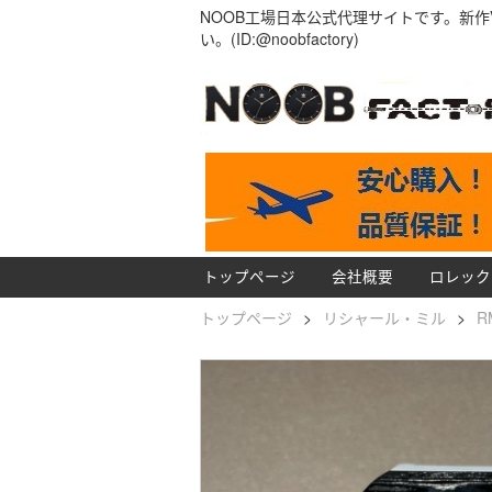
NOOB工場日本公式代理サイトです。新作
い。(ID:@noobfactory)
トップページ
会社概要
ロレック
トップページ
>
リシャール・ミル
>
R