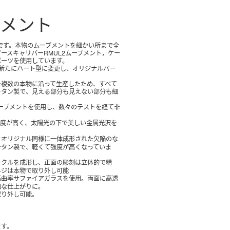
ブメント
ースキャリバーRMUL2ムーブメント，ケー
パーツを使用しています。
チタン製で、見える部分も見えない部分も細
ムーブメントを使用し、数々のテストを経て非
強度が高く、太陽光の下で美しい金属光沢を
。
、オリジナル同様に一体成形された欠陥のな
チタン製で、軽くて強度が高くなっていま
ックルを成形し、正面の彫刻は立体的で精
ネジは本物で取り外し可能
高曲率サファイアガラスを使用。両面に高透
細な仕上がりに。
取り外し可能。
ます。