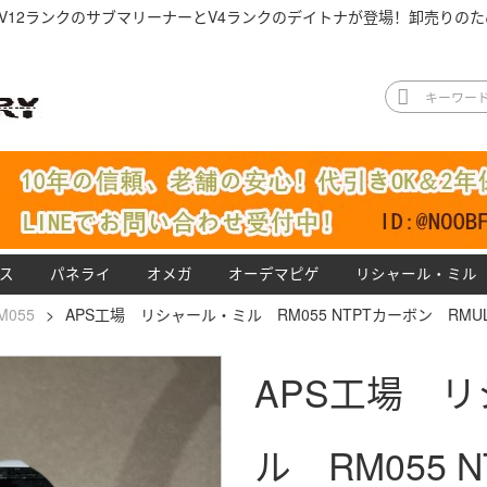
V12ランクのサブマリーナーとV4ランクのデイトナが登場！卸売りのた
ス
パネライ
オメガ
オーデマピゲ
リシャール・ミル
M055
>
APS工場 リシャール・ミル RM055 NTPTカーボン RM
APS工場 
ル RM055