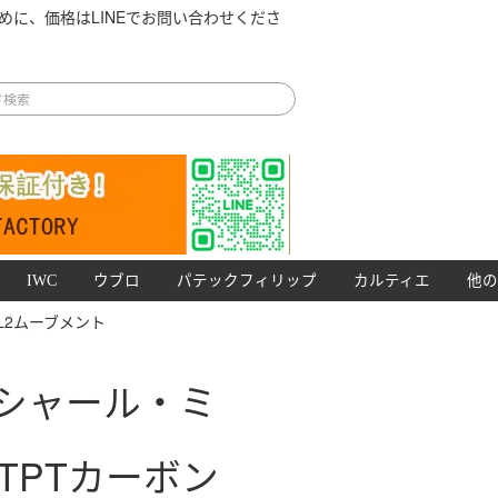
めに、価格はLINEでお問い合わせくださ
IWC
ウブロ
パテックフィリップ
カルティエ
他の
UL2ムーブメント
リシャール・ミ
 NTPTカーボン