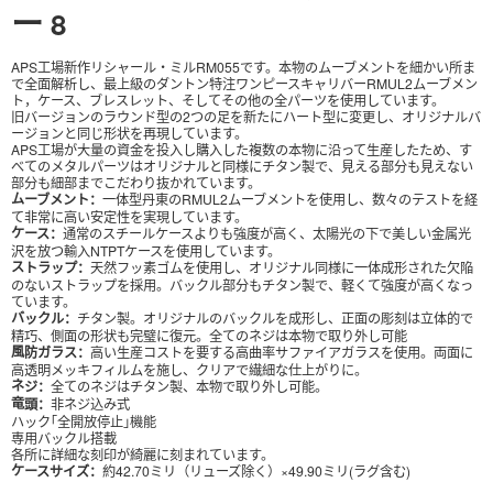
ー
8
APS工場新作リシャール・ミルRM055です。本物のムーブメントを細かい所ま
で全面解析し、最上級のダントン特注ワンピースキャリバーRMUL2ムーブメン
ト，ケース、ブレスレット、そしてその他の全パーツを使用しています。
旧バージョンのラウンド型の2つの足を新たにハート型に変更し、オリジナルバ
ージョンと同じ形状を再現しています。
APS工場が大量の資金を投入し購入した複数の本物に沿って生産したため、す
べてのメタルパーツはオリジナルと同様にチタン製で、見える部分も見えない
部分も細部までこだわり抜かれています。
ムーブメント：
一体型丹東のRMUL2ムーブメントを使用し、数々のテストを経
て非常に高い安定性を実現しています。
ケース：
通常のスチールケースよりも強度が高く、太陽光の下で美しい金属光
沢を放つ輸入NTPTケースを使用しています。
ストラップ：
天然フッ素ゴムを使用し、オリジナル同様に一体成形された欠陥
のないストラップを採用。バックル部分もチタン製で、軽くて強度が高くなっ
ています。
バックル：
チタン製。オリジナルのバックルを成形し、正面の彫刻は立体的で
精巧、側面の形状も完璧に復元。全てのネジは本物で取り外し可能
風防ガラス：
高い生産コストを要する高曲率サファイアガラスを使用。両面に
高透明メッキフィルムを施し、クリアで繊細な仕上がりに。
ネジ：
全てのネジはチタン製、本物で取り外し可能。
竜頭：
非ネジ込み式
ハック｢全開放停止｣機能
専用バックル搭載
各所に詳細な刻印が綺麗に刻まれています。
ケースサイズ：
約42.70ミリ（リューズ除く）×49.90ミリ(ラグ含む)