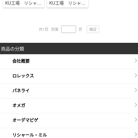
KU工場 リシャール・ミル RM50-03 カーボン ホワイト トゥールビヨン クロノグラフ
KU工場 リシャール・ミル RM50-03 カーボン レッド トゥールビヨン クロノグラフ
确定
共1页
到第
页
商品の分類
会社概要
ロレックス
パネライ
オメガ
オーデマピゲ
リシャール・ミル