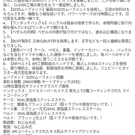
いほどの直径僅か3mmのサファイアガラスを装着しました、しかも擦り傷にも
強く、CLEAN工場の実力をもう一度証明しました。
3、【3235ムーブメント】最高の3235ムーブメントを採用し、王冠の刻印はも
ちろんですが、機能もう相当良いです。パワーリザーブは72時間以上です。日
付変化も本物一緒です。
4、【ワンタッチバックル】バックルは独自の技術で作られ、本物同様に指で内
側を掴んでいればワンタッチで開けます。
5、【ベゼルの内側】ベゼルの内側が貼り付けではなく、嵌め込む構造になりま
した。
6、【BUFF製針】立体なBUFF針を採用します、文字なども一段と繊細な質感に
なりました。
7、【通用パーツ】ケース、ベゼル、裏蓋、インナーカバー、ベルト、バックル
などを含むドイツから輸入した通用パーツを使用しました、各パーツのサイズ
は本物と同じで、本物に使うことさえも可能です。
8、【ARベルト】AR工場製造のバンドです。輸入した904ステンレスを使用
し、擦り傷防止、高強度、耐腐蚀性を同時に実現しました。ジュビリーとオイ
スター両方型在庫あります。
ムーブメント: 3235ムーブメント搭載!
毎秒８振動 28800振動 オートマティック(25石)
12時位置夜光サファイヤクラスケプ適用
インテックス：スイススーパールミナス 夜光上で2種コーティングされた ライ
トコーティング
ケース：904L高強度ステンレススチル
ケース：鏡面＆ブラッシュ仕上げ（肌トラブルや腐食がないです。）
ケース裏：スクリュー方式(904L 高強度ステンレススチール)
ベルト：904L高強度ステンレススチル
ベルト：ブラッシュ仕上げ（肌トラブルや腐食がないです。）
駒調整：ねじ込み式
竜頭：ねじ込み式
風防: ARコーティングされたキス防止サファイアクリスタル