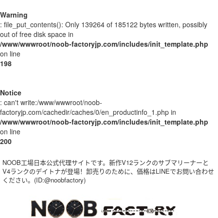
Warning
: file_put_contents(): Only 139264 of 185122 bytes written, possibly
out of free disk space in
/www/wwwroot/noob-factoryjp.com/includes/init_template.php
on line
198
Notice
: can't write:/www/wwwroot/noob-
factoryjp.com/cachedir/caches/0/en_productinfo_1.php in
/www/wwwroot/noob-factoryjp.com/includes/init_template.php
on line
200
NOOB工場日本公式代理サイトです。新作V12ランクのサブマリーナーと
V4ランクのデイトナが登場！卸売りのために、価格はLINEでお問い合わせ
ください。(ID:@noobfactory)