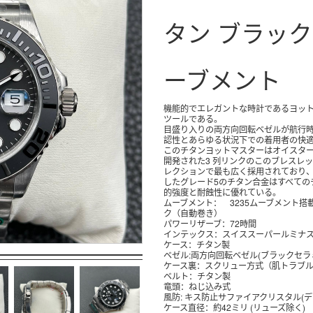
タン ブラック
ーブメント
機能的でエレガントな時計であるヨットマスターは、手首における信頼できる航海
ツールである。
目盛り入りの両方向回転ベゼルが航行時の正確な経過時間の計測を可能にする。視
認性とあらゆる状況下での着用者の快
このチタンヨットマスターはオイスターブレスレットを備えている。1930 年代末に
開発された3 列リンクのこのブレスレ
レクションで最も広く採用されており
したグレード5のチタン合金はすべての
的強度と耐蝕性に優れている。
ムーブメント： 3235ムーブメント搭
ク（自動巻き）
パワーリザーブ：72時間
インテックス：スイススーパールミナ
ケース：チタン製
ベゼル:両方向回転ベゼル(ブラックセラ
ケース裏：スクリュー方式（肌トラブ
ベルト：チタン製
竜頭：ねじ込み式
風防: キス防止サファイアクリスタル(デ
ケース直径：約42ミリ (リューズ除く)