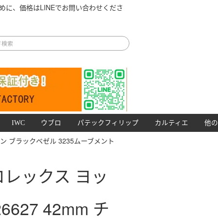
めに、価格はLINEでお問い合わせくださ
IWC
ウブロ
パテックフィリップ
カルティエ
他の
チタン ブラックベゼル 3235ムーブメント
 ロレックス ヨッ
627 42mm チ