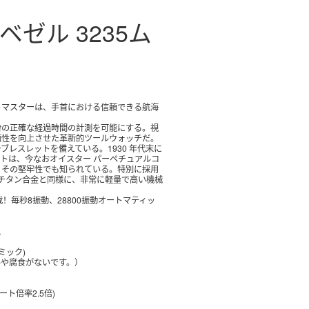
ベゼル 3235ム
適性を向上させた革新的ツールウォッチだ。
ットは、今なおオイスター パーペチュアルコ
、その堅牢性でも知られている。特別に採用
チタン合金と同様に、非常に軽量で高い機械
載！
毎秒8振動、28800振動オートマティッ
ス
ミック)
ルや腐食がないです。）
ート倍率2.5倍)