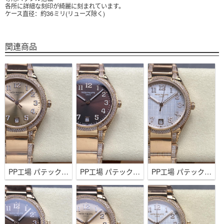
各所に詳細な刻印が綺麗に刻まれています。
ケース直径：約36ミリ(リューズ除く)
関連商品
PP工場 パテックフィリップ Twenty~4 婦人用 7300 ダイヤ入れ ゴールド 36mm 324SCムーブメント
PP工場 パテックフィリップ Twenty~4 婦人用 7300 ダイヤ入れ チョコレート 36mm 324SCムーブメ
PP工場 パテックフィリップ Twenty~4 婦人用 7300 ダイヤ入れ シルバー 36mm 324SCムーブメント