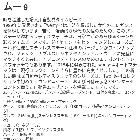
ムー
9
時を超越した婦人用自動巻タイムピース
1999年に発表されたTwenty~4は、時を超越した女性のエレガンス
を体現しています。若く、活動的な現代の女性のための、このプレ
ステージ溢れるレディスウォッチは、日常生活のあらゆるシーンを
彩るタイムピースです。ダイヤモンドをセッティングしたローズゴ
ールド仕様とステンレススチール仕様のバージョンがラインナップ
され、ファッショナブルなビジネスやカジュアル・ウェアに完璧に
マッチすると共に、イブニング・ドレスのためのエレガントなドレ
スウォッチでもあります。2018年に発表されたTwenty~4オートマチ
ックは、現行コレクションをさらに豊かに充実させました。この新
しい機械式自動巻レディスウォッチのシリーズは、Twenty~4コレク
ション中初めてラウンド型ケース、および日付表示窓とセンターセ
コンドを備えた自動巻ムーブメントを搭載したモデルです。
ムーブメント324SCムーブメント自動巻ムーブメント。
日付を窓表示。 センタ
ーセコンド。
毎秒８振動 ・ 28800振動 オートマティック
ケース：
316L高強度ステンレススチル（18Kゴールド特殊イオンコーティン
グ）
ブレス：
316L高強度ステンレススチル
（
18Kゴールド特殊イオンコーティン
グ
）
リューズ：ネジコミ式
風防:キズ防止サファイヤクリスタル
ハック｢全開放停止｣機能
専用バックル搭載