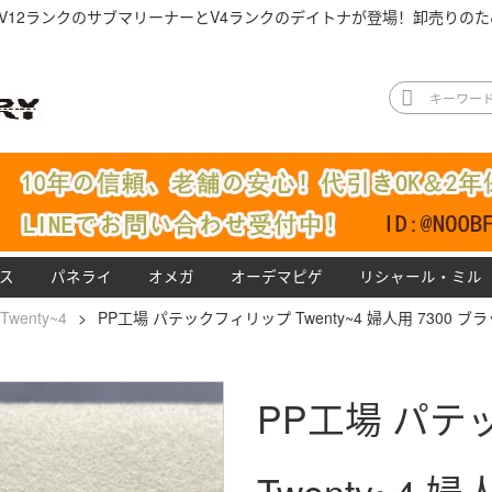
V12ランクのサブマリーナーとV4ランクのデイトナが登場！卸売りのた
ス
パネライ
オメガ
オーデマピゲ
リシャール・ミル
Twenty~4
>
PP工場 パテックフィリップ Twenty~4 婦人用 7300 ブ
PP工場 パテ
Twenty~4 婦