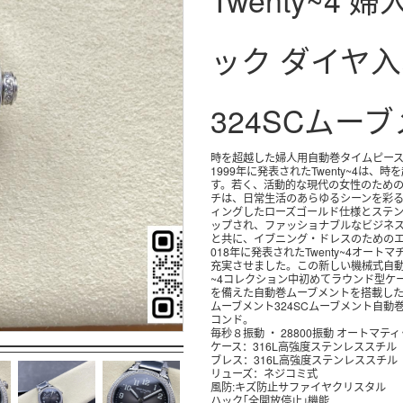
ック ダイヤ入
324SCムー
時を超越した婦人用自動巻タイムピー
1999年に発表されたTwenty~4は、時を超越した女性のエレガンスを体現していま
す。若く、活動的な現代の女性のため
チは、日常生活のあらゆるシーンを彩
ィングしたローズゴールド仕様とステ
ップされ、ファッショナブルなビジネ
と共に、イブニング・ドレスのためのエ
018年に発表されたTwenty~4オー
充実させました。この新しい機械式自動巻
~4コレクション中初めてラウンド型ケ
を備えた自動巻ムーブメントを搭載し
ムーブメント324SCムーブメント自動
コンド。
毎秒８振動 ・ 28800振動 オートマテ
ケース：
316L高強度ステンレススチル
ブレス：
316L高強度ステンレススチル
リューズ：ネジコミ式
風防:キズ防止サファイヤクリスタル
ハック｢全開放停止｣機能