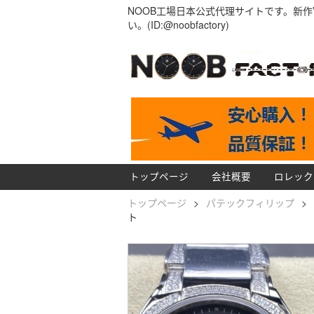
NOOB工場日本公式代理サイトです。新作
い。(ID:@noobfactory)
トップページ
会社概要
ロレック
トップページ
>
パテックフィリップ
>
ト