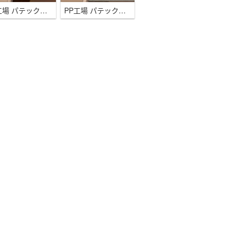
PP工場 パテックフィリップ Twenty~4 婦人用 7300 ダイヤベゼル チョコレート 36mm 324SCムーブ
PP工場 パテックフィリップ Twenty~4 婦人用 7300 ダイヤベゼル ゴールド 36mm 324SCムーブメン