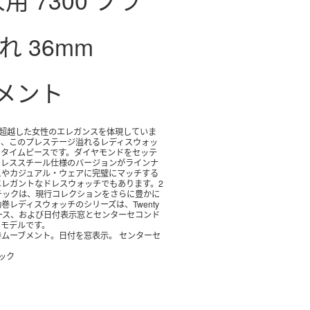
れ 36mm
ブメント
ス
の、このプレステージ溢れるレディスウォッ
るタイムピースです。ダイヤモンドをセッテ
ンレススチール仕様のバージョンがラインナ
スやカジュアル・ウェアに完璧にマッチする
レガントなドレスウォッチでもあります。2
トマチックは、現行コレクションをさらに豊かに
レディスウォッチのシリーズは、Twenty
ース、および日付表示窓とセンターセコンド
たモデルです。
巻ムーブメント。
日付を窓表示。 センターセ
ィック