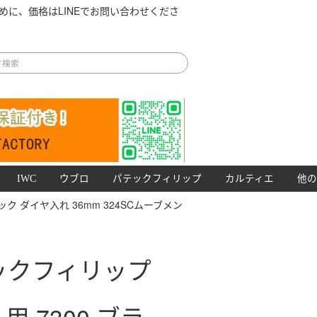
めに、価格はLINEでお問い合わせくださ
IWC
ウブロ
パテックフィリップ
カルティエ
他の
ラック ダイヤ入れ 36mm 324SCムーブメン
ックフィリップ
人用 7300 ブラ